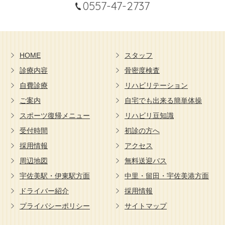
0557-47-2737
HOME
スタッフ
診療内容
骨密度検査
自費診療
リハビリテーション
ご案内
自宅でも出来る簡単体操
スポーツ復帰メニュー
リハビリ豆知識
受付時間
初診の方へ
採用情報
アクセス
周辺地図
無料送迎バス
宇佐美駅・伊東駅方面
中里・留田・宇佐美港方面
ドライバー紹介
採用情報
プライバシーポリシー
サイトマップ